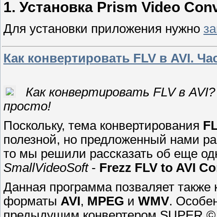
1.
Установка Prism Video Conv
Для установки приложения нужно
за
Как конвертировать FLV в AVI. Час
Как конвертировать FLV в AVI
просто!
Поскольку, тема конвертирования
F
полезной, но предложенный нами ра
то мы решили рассказать об еще од
SmallVideoSoft
-
Frezz FLV to AVI Co
Данная программа позваляет также 
форматы
AVI
,
MPEG
и
WMV
. Особе
предыдущим конвертером SUPER ©, в