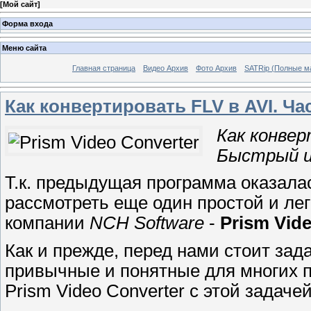
[
Мой сайт
]
Форма входа
Меню сайта
Главная страница
Видео Архив
Фото Архив
SATRip (Полные ма
Как конвертировать FLV в AVI. Час
Как конвер
Быстрый и 
Т.к. предыдущая программа оказала
рассмотреть еще один простой и лег
компании
NCH Software
-
Prism Vid
Как и прежде, перед нами стоит зад
привычные и понятные для многих
Prism Video Converter с этой задаче